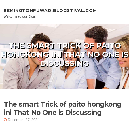
Skip to content
REMINGTONPUWAD.BLOGSTIVAL.COM
Welcome to our Blog!
THE SMART TRICK OF PAITO
HONGKONG INI THAT NO ONE IS
DISCUSSING
The smart Trick of paito hongkong
ini That No One is Discussing
December 27, 2024